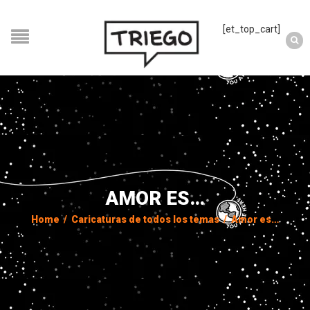
[et_top_cart]
AMOR ES…
Home
/
Caricaturas de todos los temas
/
Amor es…