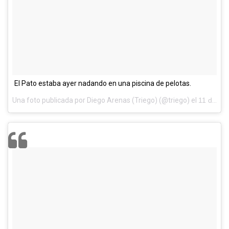
El Pato estaba ayer nadando en una piscina de pelotas.
Una foto publicada por Diego Arenas (Triego) (@triego) el
11 de May de 2014 a la(s) 8:14 PDT