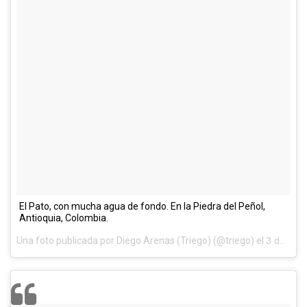
El Pato, con mucha agua de fondo. En la Piedra del Peñol,
Antioquia, Colombia.
Una foto publicada por Diego Arenas (Triego) (@triego) el
3 de May de 2014 a la(s) 5:06 PDT