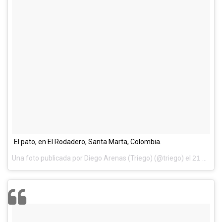
El pato, en El Rodadero, Santa Marta, Colombia.
Una foto publicada por Diego Arenas (Triego) (@triego) el
21 de Sep de 2013 a la(s) 5:10 PDT