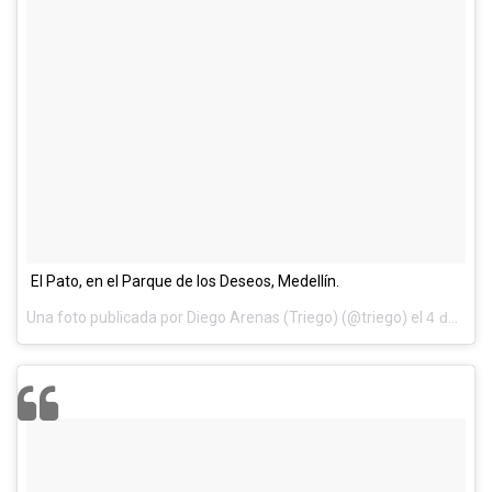
El Pato, en el Parque de los Deseos, Medellín.
Una foto publicada por Diego Arenas (Triego) (@triego) el
4 de May de 2014 a la(s) 12:33 PDT