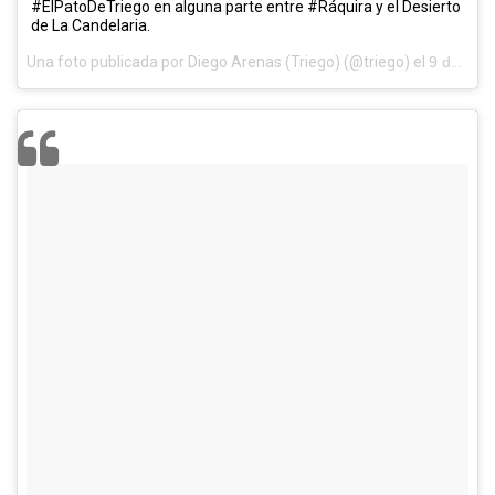
#ElPatoDeTriego en alguna parte entre #Ráquira y el Desierto
de La Candelaria.
Una foto publicada por Diego Arenas (Triego) (@triego) el
9 de May de 2016 a la(s) 2:14 PDT