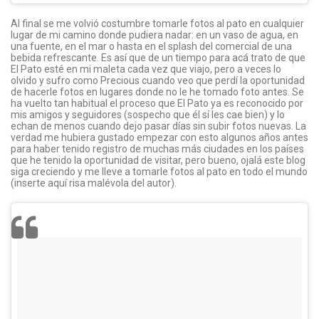
Al final se me volvió costumbre tomarle fotos al pato en cualquier
lugar de mi camino donde pudiera nadar: en un vaso de agua, en
una fuente, en el mar o hasta en el splash del comercial de una
bebida refrescante. Es así que de un tiempo para acá trato de que
El Pato esté en mi maleta cada vez que viajo, pero a veces lo
olvido y sufro como Precious cuando veo que perdí la oportunidad
de hacerle fotos en lugares donde no le he tomado foto antes. Se
ha vuelto tan habitual el proceso que El Pato ya es reconocido por
mis amigos y seguidores (sospecho que él sí les cae bien) y lo
echan de menos cuando dejo pasar días sin subir fotos nuevas. La
verdad me hubiera gustado empezar con esto algunos años antes
para haber tenido registro de muchas más ciudades en los países
que he tenido la oportunidad de visitar, pero bueno, ojalá este blog
siga creciendo y me lleve a tomarle fotos al pato en todo el mundo
(inserte aquí risa malévola del autor).