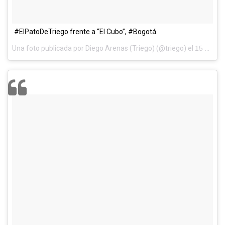
#ElPatoDeTriego frente a “El Cubo”, #Bogotá.
Una foto publicada por Diego Arenas (Triego) (@triego) el
15 de Abr de 2016 a la(s) 5:34 PDT