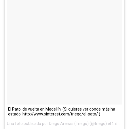
El Pato, de vuelta en Medellín. (Si quieres ver donde más ha
estado: http://www.pinterest.com/triego/el-pato/ )
Una foto publicada por Diego Arenas (Triego) (@triego) el
1 de May de 2014 a la(s) 12:09 PDT