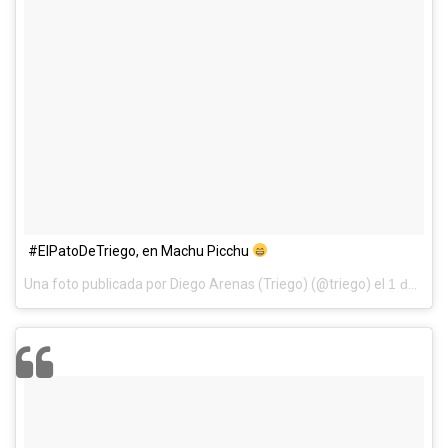
#ElPatoDeTriego, en Machu Picchu
Una foto publicada por Diego Arenas (Triego) (@triego) el
1 de May de 2015 a la(s) 7:07 PDT