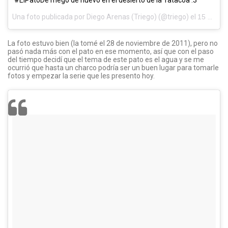
#ElPatoDeTriego de nuevo en el desierto de la Tatacoa :3
Una foto publicada por Diego Arenas (Triego) (@triego) el
15 de Ago de 2016 a la(s) 11:36 PDT
La foto estuvo bien (la tomé el 28 de noviembre de 2011), pero no
pasó nada más con el pato en ese momento, así que con el paso
del tiempo decidí que el tema de este pato es el agua y se me
ocurrió que hasta un charco podría ser un buen lugar para tomarle
fotos y empezar la serie que les presento hoy.