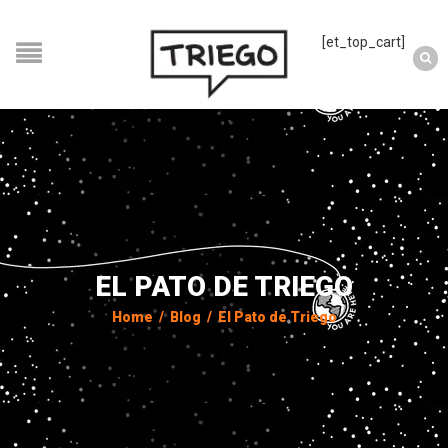
[et_top_cart]
EL PATO DE TRIEGO
Home
/
Blog
/
El Pato de Triego