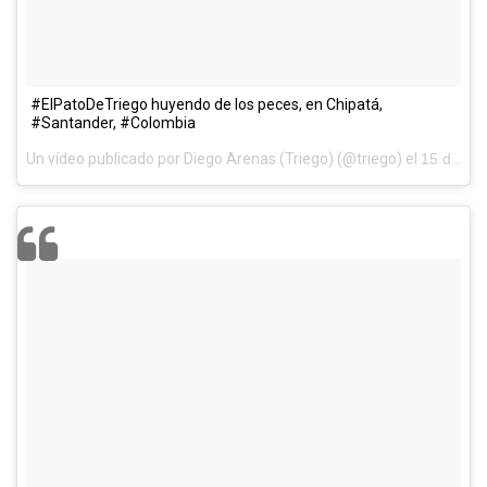
#ElPatoDeTriego huyendo de los peces, en Chipatá,
#Santander, #Colombia
Un vídeo publicado por Diego Arenas (Triego) (@triego) el
15 de Nov de 2015 a la(s) 2:05 PST