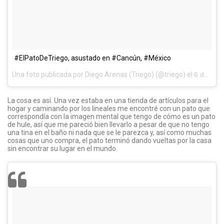
#ElPatoDeTriego, asustado en #Cancún, #México
Una foto publicada por Diego Arenas (Triego) (@triego) el
6 de Feb de 2016 a la(s) 2:53 PST
La cosa es así. Una vez estaba en una tienda de artículos para el
hogar y caminando por los lineales me encontré con un pato que
correspondía con la imagen mental que tengo de cómo es un pato
de hule, así que me pareció bien llevarlo a pesar de que no tengo
una tina en el baño ni nada que se le parezca y, así como muchas
cosas que uno compra, el pato terminó dando vueltas por la casa
sin encontrar su lugar en el mundo.