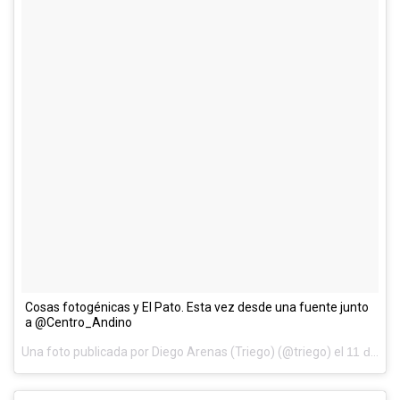
Cosas fotogénicas y El Pato. Esta vez desde una fuente junto
a @Centro_Andino
Una foto publicada por Diego Arenas (Triego) (@triego) el
11 de Sep de 2014 a la(s) 6:43 PDT