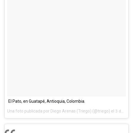
El Pato, en Guatapé, Antioquia, Colombia.
Una foto publicada por Diego Arenas (Triego) (@triego) el
3 de May de 2014 a la(s) 2:40 PDT