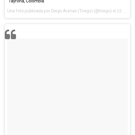
Tayrona, Colombia.
Una foto publicada por Diego Arenas (Triego) (@triego) el
22 de Sep de 2013 a la(s) 3:49 PDT