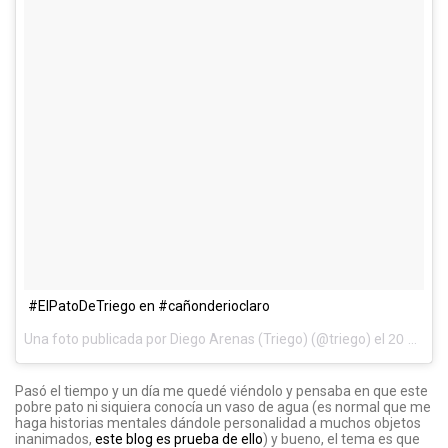
#ElPatoDeTriego en #cañonderioclaro
Una foto publicada por Diego Arenas (Triego) (@triego) el
20 de Sep de 2016 a la(s) 1:06 PDT
Pasó el tiempo y un día me quedé viéndolo y pensaba en que este
pobre pato ni siquiera conocía un vaso de agua (es normal que me
haga historias mentales dándole personalidad a muchos objetos
inanimados,
este blog es prueba de ello
) y bueno, el tema es que