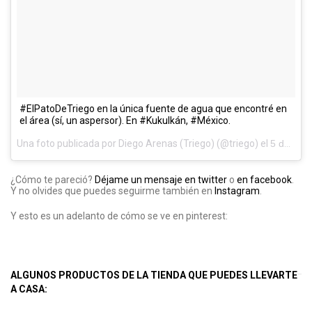
#ElPatoDeTriego en la única fuente de agua que encontré en
el área (sí, un aspersor). En #Kukulkán, #México.
Una foto publicada por Diego Arenas (Triego) (@triego) el
5 de Feb de 2016 a la(s) 5:05 PST
¿Cómo te pareció?
Déjame un mensaje en twitter
o
en facebook
.
Y no olvides que puedes seguirme también en
Instagram
.
Y esto es un adelanto de cómo se ve en pinterest:
ALGUNOS PRODUCTOS DE LA TIENDA QUE PUEDES LLEVARTE
A CASA: