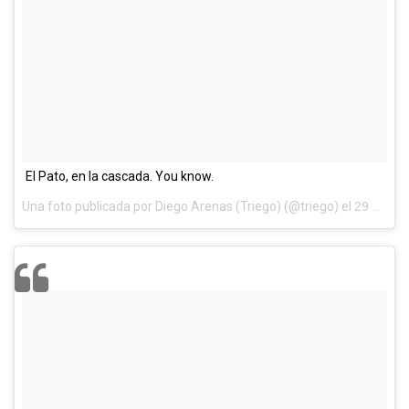
El Pato, en la cascada. You know.
Una foto publicada por Diego Arenas (Triego) (@triego) el
29 de Jun de 2014 a la(s) 10:07 PDT