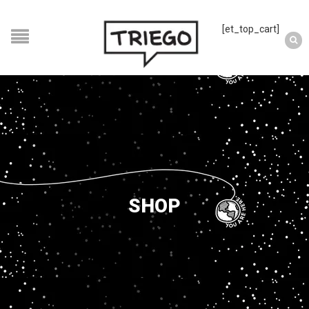
[et_top_cart]
SHOP