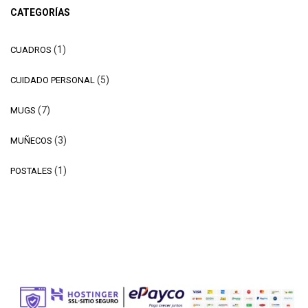
CATEGORÍAS
1
1
CUADROS
producto
5
5
CUIDADO PERSONAL
productos
7
7
MUGS
productos
3
3
MUÑECOS
productos
1
1
POSTALES
producto