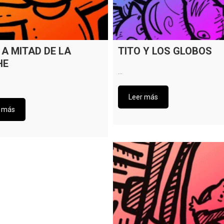
 A MITAD DE LA
TITO Y LOS GLOBOS
HE
…
Leer más
r más