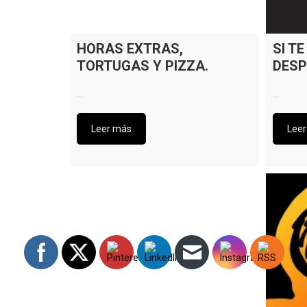
HORAS EXTRAS,
SI T
TORTUGAS Y PIZZA.
DESP
…
…
Leer más
Lee