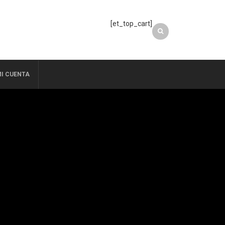
[et_top_cart]
I CUENTA