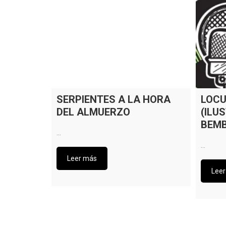
SERPIENTES A LA HORA
LOCU
DEL ALMUERZO
(ILU
BEMBA
…
…
Leer más
Lee