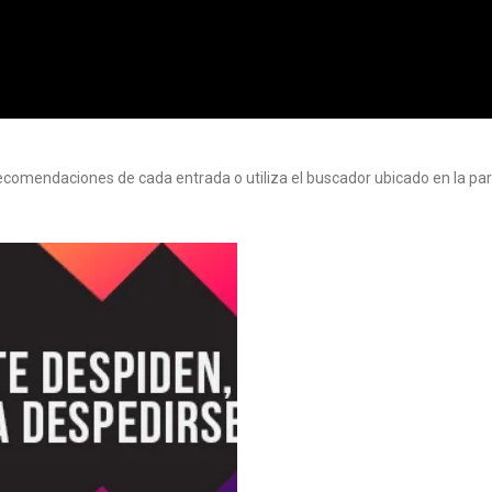
ecomendaciones de cada entrada o utiliza el buscador ubicado en la pa