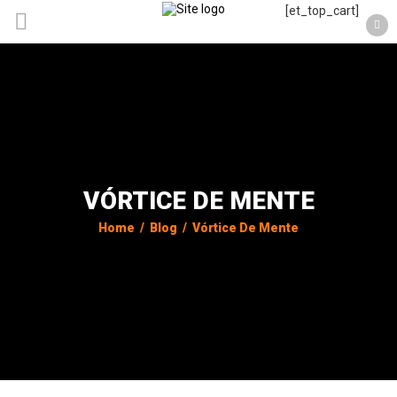
[et_top_cart]
VÓRTICE DE MENTE
Home
/
Blog
/
Vórtice De Mente