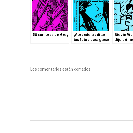
50 sombras de Grey
¡Aprende a editar
Stevie Wo
tus fotos para ganar
dijo prim
más likes en
facebook!
Los comentarios están cerrados