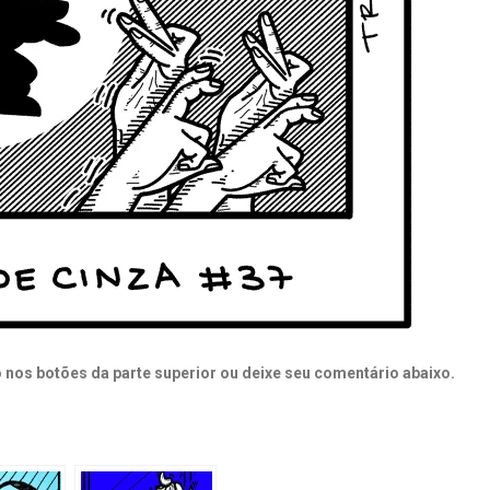
 nos botões da parte superior ou deixe seu comentário abaixo.