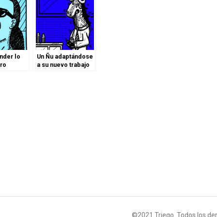
nder lo
Un Ñu adaptándose
ero
a su nuevo trabajo
©2021 Triego. Todos los de