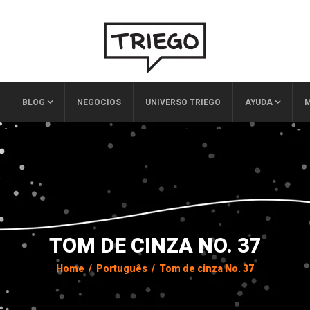
BLOG
NEGOCIOS
UNIVERSO TRIEGO
AYUDA
M
TOM DE CINZA NO. 37
Home
/
Português
/
Tom de cinza No. 37