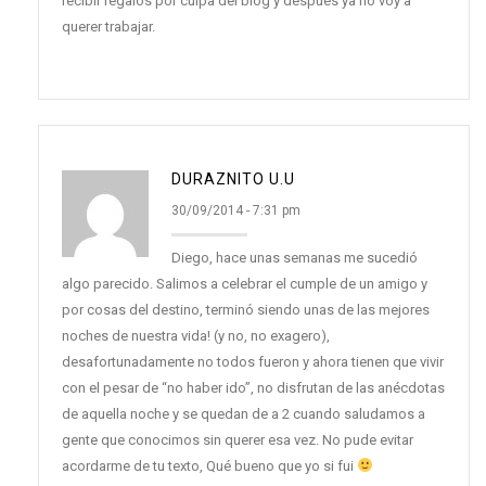
recibir regalos por culpa del blog y después ya no voy a
querer trabajar.
DURAZNITO U.U
30/09/2014 - 7:31 pm
Diego, hace unas semanas me sucedió
algo parecido. Salimos a celebrar el cumple de un amigo y
por cosas del destino, terminó siendo unas de las mejores
noches de nuestra vida! (y no, no exagero),
desafortunadamente no todos fueron y ahora tienen que vivir
con el pesar de “no haber ido”, no disfrutan de las anécdotas
de aquella noche y se quedan de a 2 cuando saludamos a
gente que conocimos sin querer esa vez. No pude evitar
acordarme de tu texto, Qué bueno que yo si fui