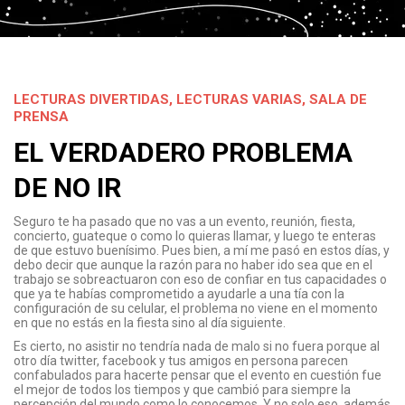
LECTURAS DIVERTIDAS
,
LECTURAS VARIAS
,
SALA DE
PRENSA
EL VERDADERO PROBLEMA
DE NO IR
Seguro te ha pasado que no vas a un evento, reunión, fiesta,
concierto, guateque o como lo quieras llamar, y luego te enteras
de que estuvo buenísimo. Pues bien, a mí me pasó en estos días, y
debo decir que aunque la razón para no haber ido sea que en el
trabajo se sobreactuaron con eso de confiar en tus capacidades o
que ya te habías comprometido a ayudarle a una tía con la
configuración de su celular, el problema no viene en el momento
en que no estás en la fiesta sino al día siguiente.
Es cierto, no asistir no tendría nada de malo si no fuera porque al
otro día twitter, facebook y tus amigos en persona parecen
confabulados para hacerte pensar que el evento en cuestión fue
el mejor de todos los tiempos y que cambió para siempre la
percepción del mundo como lo conocemos. Y no solo eso, además