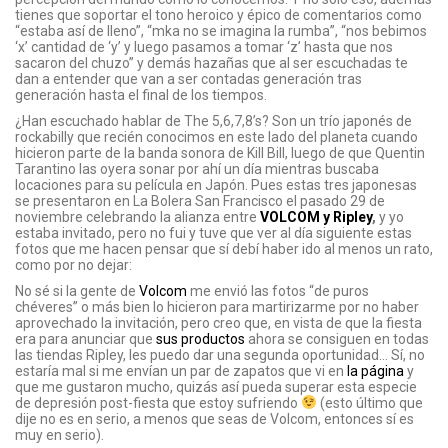
tienes que soportar el tono heroico y épico de comentarios como
“estaba así de lleno”, “mka no se imagina la rumba”, “nos bebimos
‘x’ cantidad de ‘y’ y luego pasamos a tomar ‘z’ hasta que nos
sacaron del chuzo” y demás hazañas que al ser escuchadas te
dan a entender que van a ser contadas generación tras
generación hasta el final de los tiempos.
¿Han escuchado hablar de The 5,6,7,8’s? Son un trío japonés de
rockabilly que recién conocimos en este lado del planeta cuando
hicieron parte de la banda sonora de Kill Bill, luego de que Quentin
Tarantino las oyera sonar por ahí un día mientras buscaba
locaciones para su película en Japón. Pues estas tres japonesas
se presentaron en La Bolera San Francisco el pasado 29 de
noviembre celebrando la alianza entre
VOLCOM y Ripley
,
y yo
estaba invitado, pero no fui y tuve que ver al día siguiente estas
fotos que me hacen pensar que sí debí haber ido al menos un rato,
como por no dejar:
No sé si la gente de
Volcom
me envió las fotos “de puros
chéveres” o más bien lo hicieron para martirizarme por no haber
aprovechado la invitación, pero creo que, en vista de que la fiesta
era para anunciar que
sus productos
ahora se consiguen en todas
las tiendas Ripley, les puedo dar una segunda oportunidad… Sí, no
estaría mal si me envían un par de zapatos que vi en
la página
y
que me gustaron mucho, quizás así pueda superar esta especie
de depresión post-fiesta que estoy sufriendo
(esto último que
dije no es en serio, a menos que seas de Volcom, entonces sí es
muy en serio).