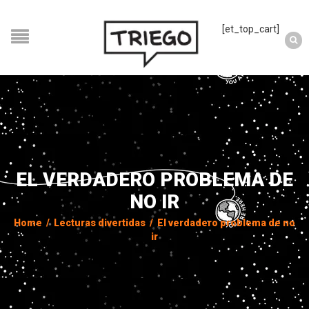
[et_top_cart]
EL VERDADERO PROBLEMA DE
NO IR
Home
/
Lecturas divertidas
/
El verdadero problema de no
ir