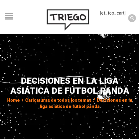
[et_top_cart]
DECISIONES EN LA LIGA
ASIÁTICA DE FÚTBOL PANDA
Home
/
Caricaturas de todos los temas
/
Decisiones en la
liga asiática de fútbol panda