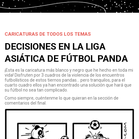
CARICATURAS DE TODOS LOS TEMAS
DECISIONES EN LA LIGA
ASIÁTICA DE FÚTBOL PANDA
¡Esta es la caricatura más blanco y negro que he hecho en toda mi
vida! Disfruten por 3 cuadros de la violencia de los encuentros
futbolísticos de estos tiernos pandas… pero tranquilos, para el
cuarto cuadro ellos ya han encontrado una solución que hará que
su fútbol no sea tan complicado.
Como siempre, cuéntenme lo que quieran en la sección de
comentarios del final.