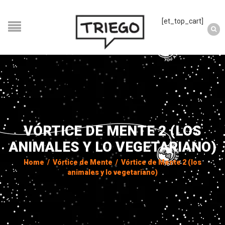
[et_top_cart]
VÓRTICE DE MENTE 2 (LOS
ANIMALES Y LO VEGETARIANO)
Home
/
Vórtice de Mente
/
Vórtice de Mente 2 (los
animales y lo vegetariano)