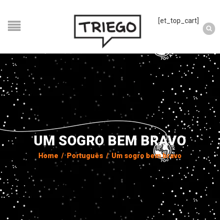
[et_top_cart]
UM SOGRO BEM BRAVO
Home
/
Português
/
Um sogro bem bravo