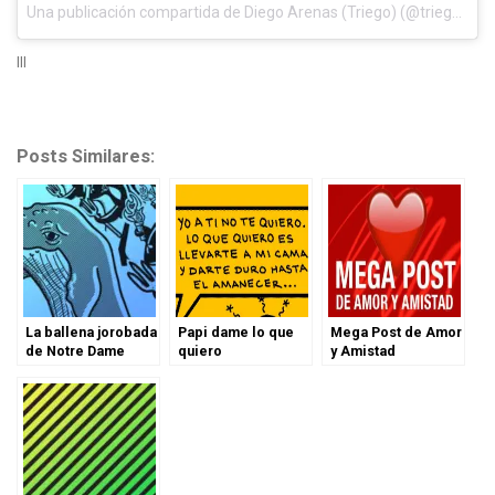
Una publicación compartida de
Diego Arenas (Triego)
(@triego) el
E
lll
Posts Similares:
La ballena jorobada
Papi dame lo que
Mega Post de Amor
de Notre Dame
quiero
y Amistad
(versión estática)