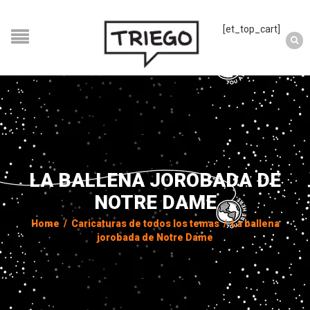
[et_top_cart]
LA BALLENA JOROBADA DE
NOTRE DAME
Home
/
Caricaturas de todos los temas
/
La ballena
jorobada de Notre Dame