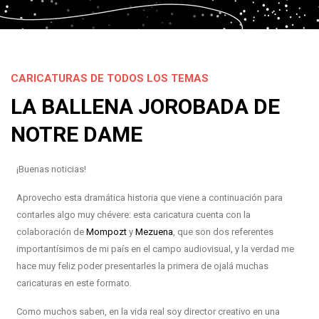
CARICATURAS DE TODOS LOS TEMAS
LA BALLENA JOROBADA DE
NOTRE DAME
¡Buenas noticias!
Aprovecho esta dramática historia que viene a continuación para
contarles algo muy chévere: esta caricatura cuenta con la
colaboración de
Mompozt
y
Mezuena
, que son dos referentes
importantísimos de mi país en el campo audiovisual, y la verdad me
hace muy feliz poder presentarles la primera de ojalá muchas
caricaturas en este formato.
Como muchos saben, en la vida real soy director creativo en una