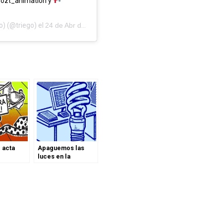
zt_animation y
o)
(@triego) el
24 de Abr de 2018 a las 4:16 PDT
 acta
Apaguemos las
luces en la
#HoraDelPlaneta