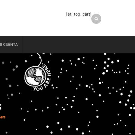
[et_top_cart]
I CUENTA
S
ies