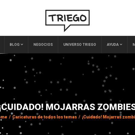
BLOG
NEGOCIOS
UNIVERSO TRIEGO
AYUDA
M
¡CUIDADO! MOJARRAS ZOMBIE
ome
/
Caricaturas de todos los temas
/
¡Cuidado! Mojarras zomb