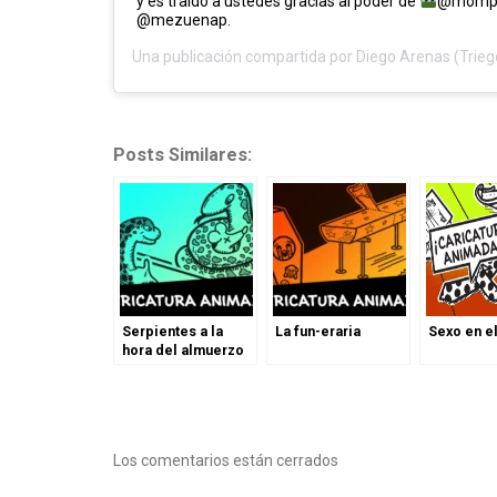
y es traído a ustedes gracias al poder de
@mompo
@mezuenap.
Una publicación compartida por
Diego Arenas (Trieg
Posts Similares:
Serpientes a la
La fun-eraria
Sexo en el
hora del almuerzo
Los comentarios están cerrados