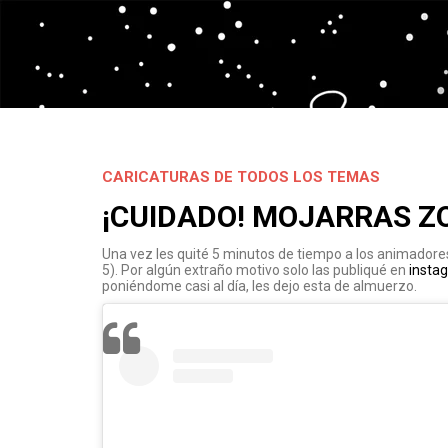
CARICATURAS DE TODOS LOS TEMAS
¡CUIDADO! MOJARRAS Z
Una vez les quité 5 minutos de tiempo a los animador
5). Por algún extraño motivo solo las publiqué en
insta
poniéndome casi al día, les dejo esta de almuerzo.