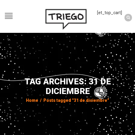
[et_top_cart]
TAG ARCHIVES: 31 DE
DICIEMBRE
Home
/
Posts tagged "31 de diciembre"