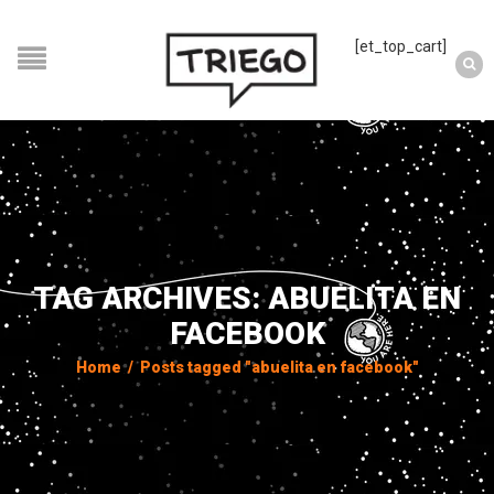
[et_top_cart]
TAG ARCHIVES: ABUELITA EN
FACEBOOK
Home
/
Posts tagged "abuelita en facebook"