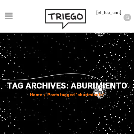
[et_top_cart]
TAG ARCHIVES: ABURIMIENTO
Home
/
Posts tagged "aburimiento"