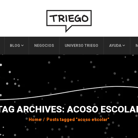
BLOG
NEGOCIOS
UNIVERSO TRIEGO
AYUDA
M
TAG ARCHIVES: ACOSO ESCOLA
Home
/
Posts tagged "acoso escolar"