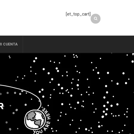
[et_top_cart]
I CUENTA
R