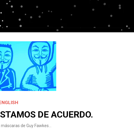
ENGLISH
STAMOS DE ACUERDO.
o y máscaras de Guy Fawkes…