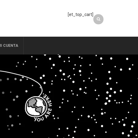
[et_top_cart]
I CUENTA