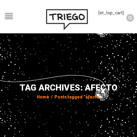
[et_top_cart]
TAG ARCHIVES: AFECTO
Home
/
Posts tagged "afecto"