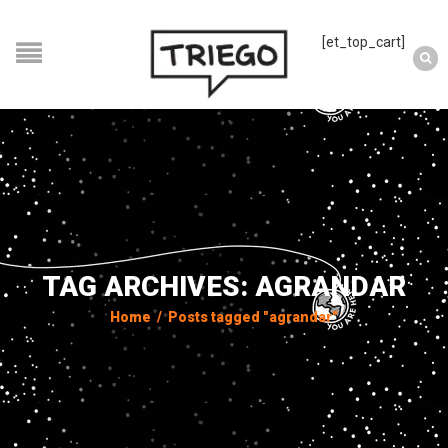
[et_top_cart]
TAG ARCHIVES: AGRANDAR
Home
/
Posts tagged "agrandar"