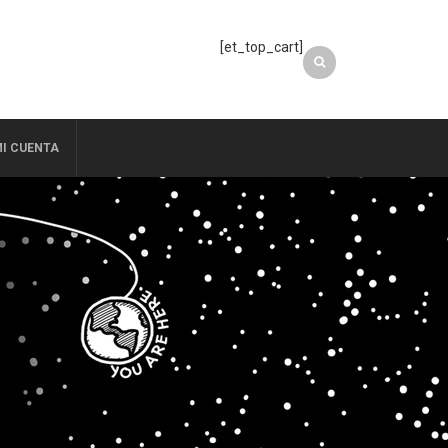
[et_top_cart]
I CUENTA