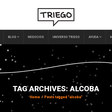
BLOG
NEGOCIOS
UNIVERSO TRIEGO
AYUDA
M
TAG ARCHIVES: ALCOBA
Home
/
Posts tagged "alcoba"