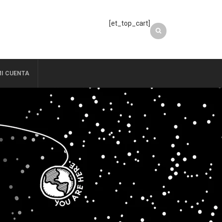
[et_top_cart]
I CUENTA