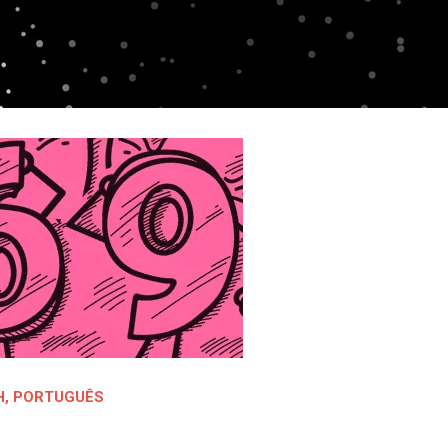
H
,
PORTUGUÊS