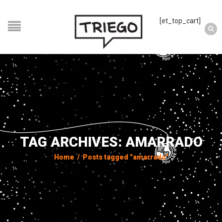
[et_top_cart]
TAG ARCHIVES: AMARRADO
Home
/
Posts tagged "amarrado"