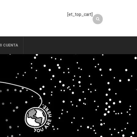
[et_top_cart]
I CUENTA