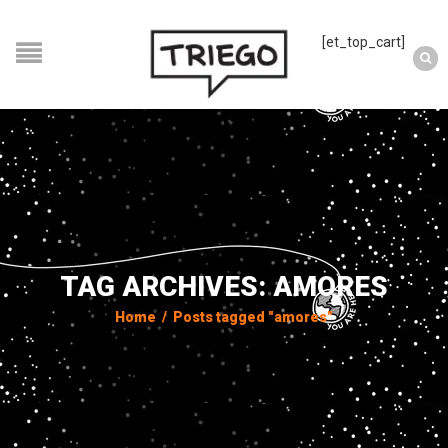
[et_top_cart]
TAG ARCHIVES: AMORES
Home
/
Posts tagged "amores"