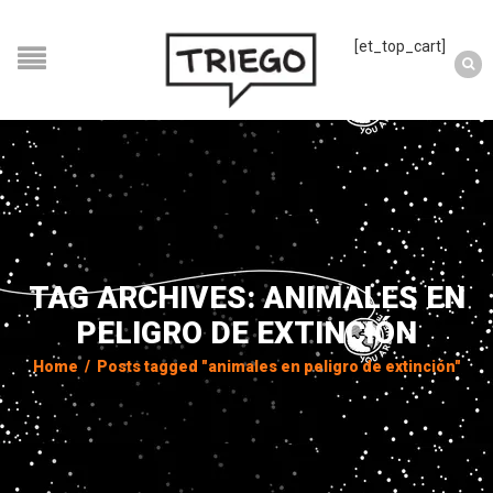
[et_top_cart]
TAG ARCHIVES: ANIMALES EN
PELIGRO DE EXTINCIÓN
Home
/
Posts tagged "animales en peligro de extinción"