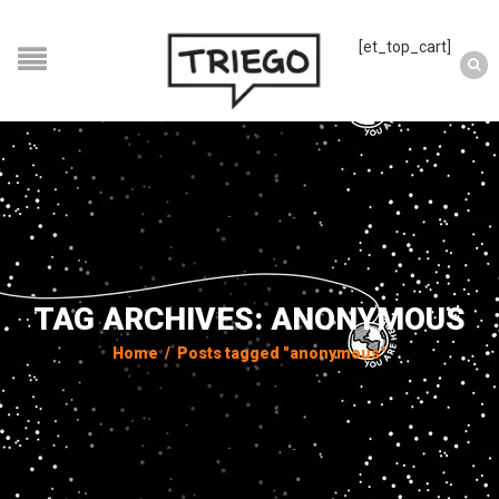
[et_top_cart]
TAG ARCHIVES: ANONYMOUS
Home
/
Posts tagged "anonymous"