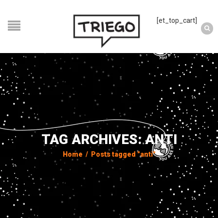
[et_top_cart]
TAG ARCHIVES: ANTI
Home
/
Posts tagged "anti"