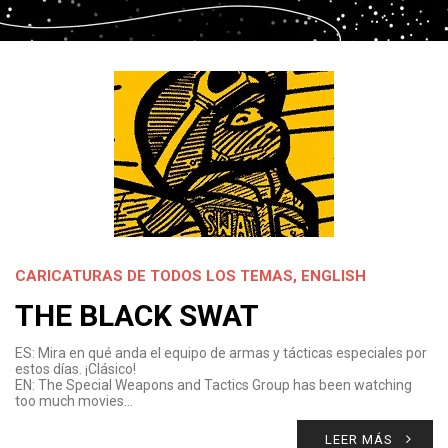
CARICATURAS DE TODOS LOS TEMAS
,
ENGLISH
THE BLACK SWAT
ES: Mira en qué anda el equipo de armas y tácticas especiales por
estos días. ¡Clásico!
EN: The Special Weapons and Tactics Group has been watching
too much movies…
LEER MÁS