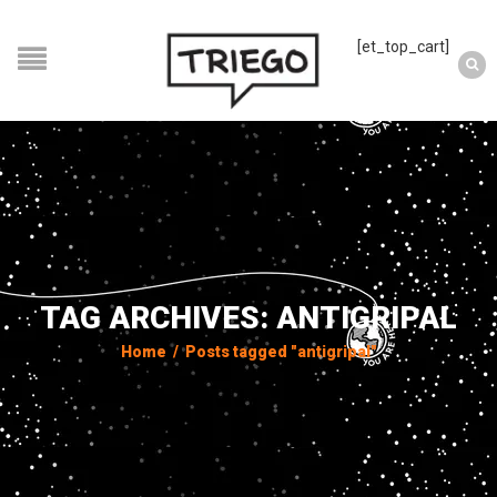
[et_top_cart]
TAG ARCHIVES: ANTIGRIPAL
Home
/
Posts tagged "antigripal"