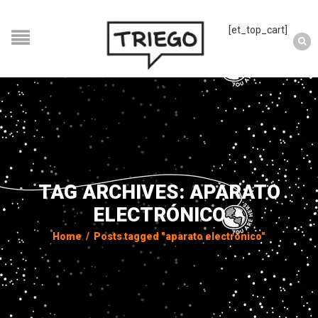
[et_top_cart]
TAG ARCHIVES: APARATO
ELECTRÓNICO
Home
/
Posts tagged "aparato electrónico"