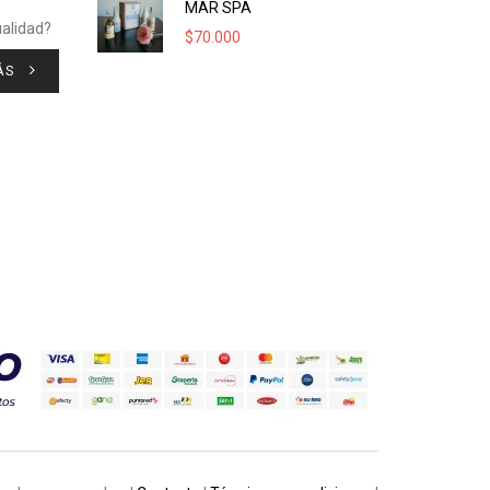
MAR SPA
ualidad?
$
70.000
ÁS