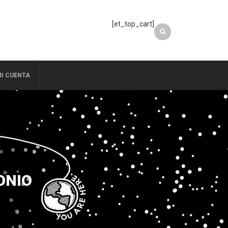
[et_top_cart]
I CUENTA
ONIO