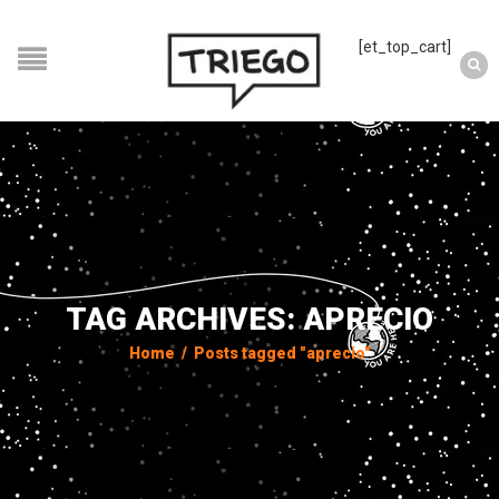
[et_top_cart]
TAG ARCHIVES: APRECIO
Home
/
Posts tagged "aprecio"