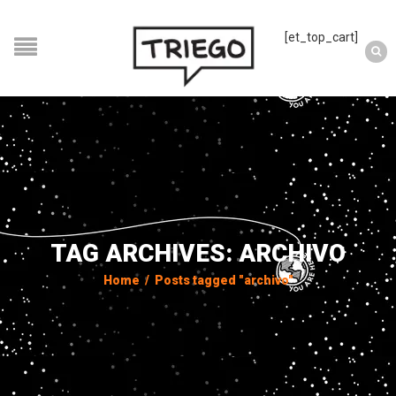
[et_top_cart]
TAG ARCHIVES: ARCHIVO
Home
/
Posts tagged "archivo"