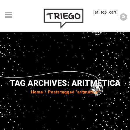
[et_top_cart]
TAG ARCHIVES: ARITMÉTICA
Home
/
Posts tagged "aritmética"