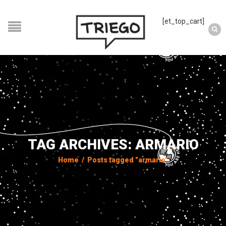
[et_top_cart]
TAG ARCHIVES: ARMARIO
Home
/
Posts tagged "armario"