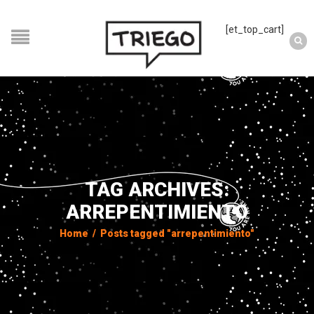
[et_top_cart]
TAG ARCHIVES:
ARREPENTIMIENTO
Home
/
Posts tagged "arrepentimiento"