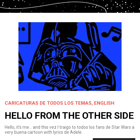
CARICATURAS DE TODOS LOS TEMAS
,
ENGLISH
HELLO FROM THE OTHER SIDE
Hello, it’s me… and this vez I traigo to todos los fans de Star Wars a
very buena cartoon with lyrics de Adele.