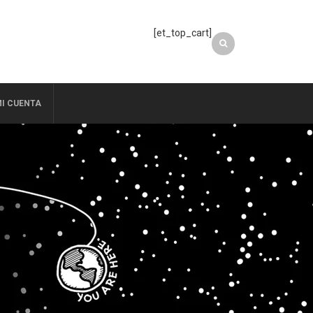
[et_top_cart]
I CUENTA