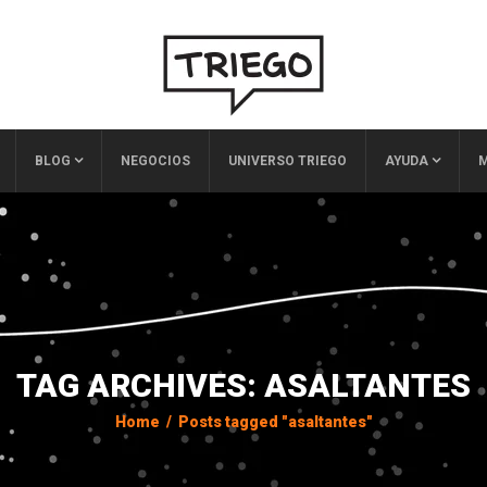
BLOG
NEGOCIOS
UNIVERSO TRIEGO
AYUDA
M
TAG ARCHIVES: ASALTANTES
Home
/
Posts tagged "asaltantes"