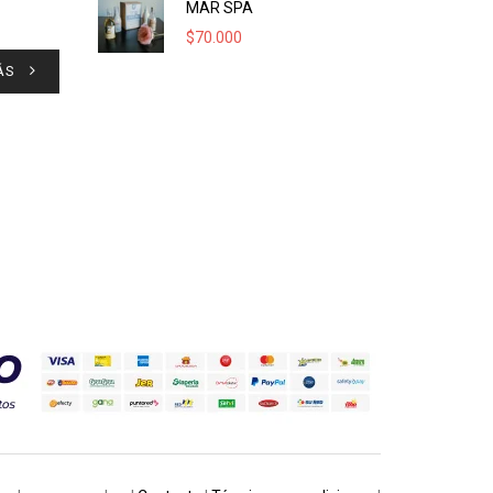
MAR SPA
$
70.000
ÁS