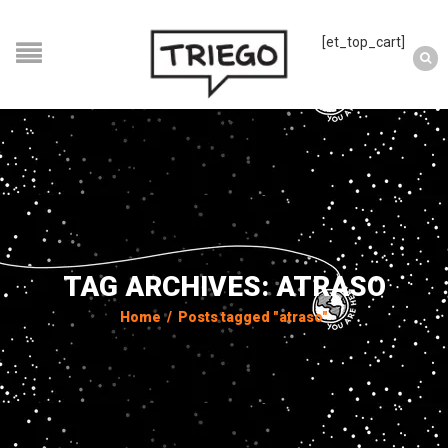
[et_top_cart]
TAG ARCHIVES: ATRASO
Home
/
Posts tagged "atraso"