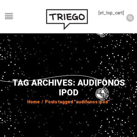
[et_top_cart]
TAG ARCHIVES: AUDIFONOS
IPOD
Home
/
Posts tagged "audifonos ipod"