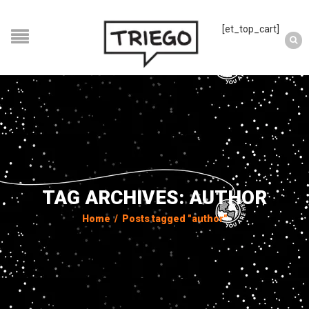
[et_top_cart]
TAG ARCHIVES: AUTHOR
Home
/
Posts tagged "author"