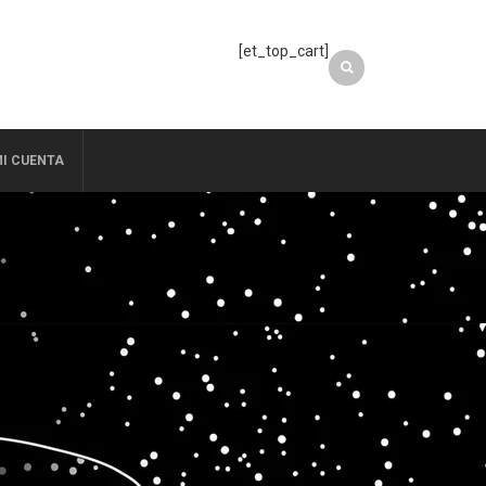
[et_top_cart]
I CUENTA
O