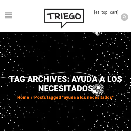
[et_top_cart]
TAG ARCHIVES: AYUDA A LOS
NECESITADOS
Home
/
Posts tagged "ayuda a los necesitados"