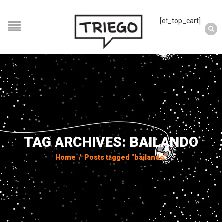
[et_top_cart]
TAG ARCHIVES: BAILANDO
Home
/
Posts tagged "bailando"