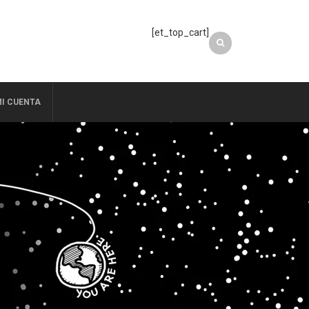
[et_top_cart]
I CUENTA