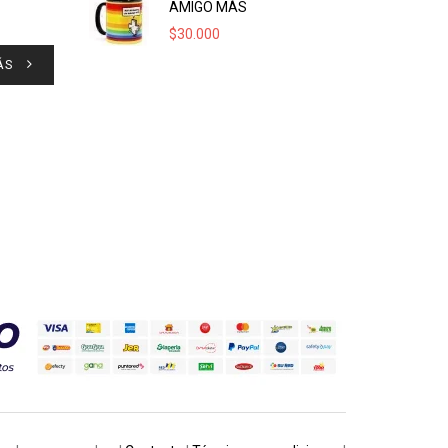
AMIGO MÁS
$
30.000
ÁS