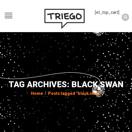
[et_top_cart]
TAG ARCHIVES: BLACK SWAN
Home
/
Posts tagged "black swan"