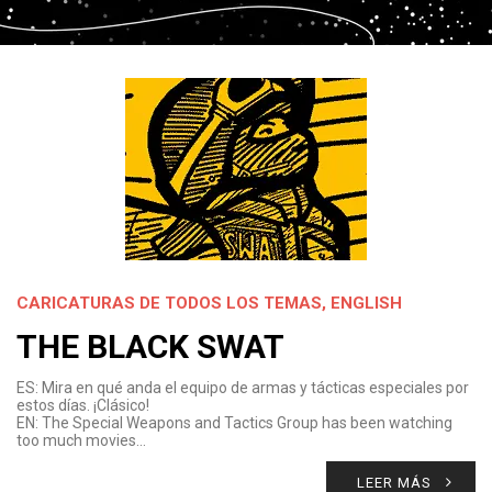
CARICATURAS DE TODOS LOS TEMAS
,
ENGLISH
THE BLACK SWAT
ES: Mira en qué anda el equipo de armas y tácticas especiales por
estos días. ¡Clásico!
EN: The Special Weapons and Tactics Group has been watching
too much movies…
LEER MÁS