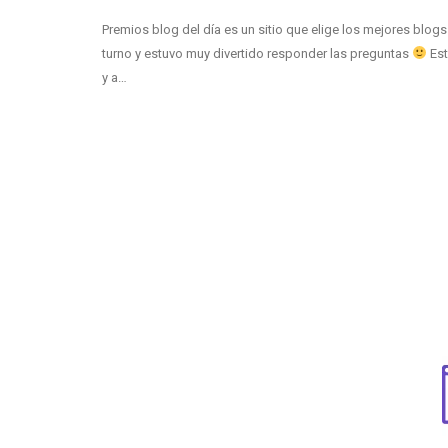
Premios blog del día es un sitio que elige los mejores blog
turno y estuvo muy divertido responder las preguntas
Est
y a…