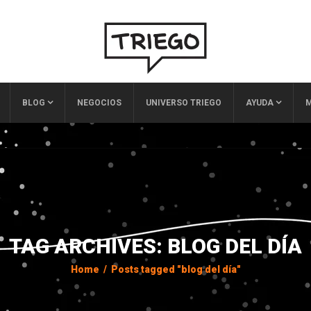
BLOG
NEGOCIOS
UNIVERSO TRIEGO
AYUDA
M
TAG ARCHIVES: BLOG DEL DÍA
Home
/
Posts tagged "blog del día"