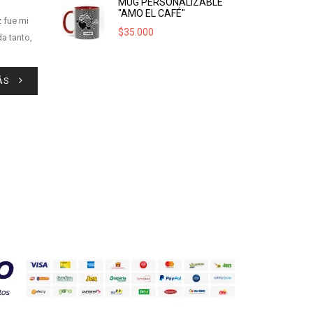
MUG PERSONALIZABLE
"AMO EL CAFÉ"
z fue mi
$
35.000
a tanto,
ÁS