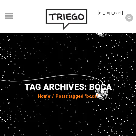
[et_top_cart]
TAG ARCHIVES: BOCA
Home
/
Posts tagged "boca"