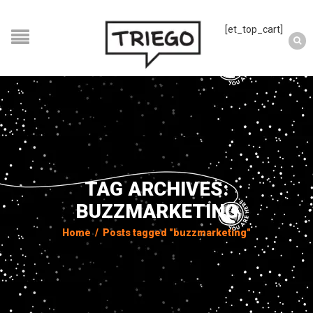
[et_top_cart]
TAG ARCHIVES:
BUZZMARKETING
Home
/
Posts tagged "buzzmarketing"