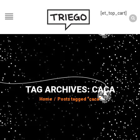
[et_top_cart]
TAG ARCHIVES: CACA
Home
/
Posts tagged "caca"