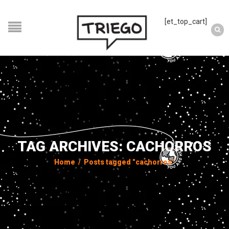
[et_top_cart]
TAG ARCHIVES: CACHORROS
Home
/
Posts tagged "cachorros"