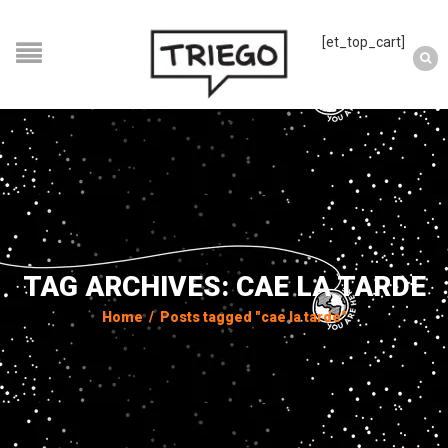
[et_top_cart]
TAG ARCHIVES: CAE LA TARDE
Home
/
Posts tagged "cae la tarde"